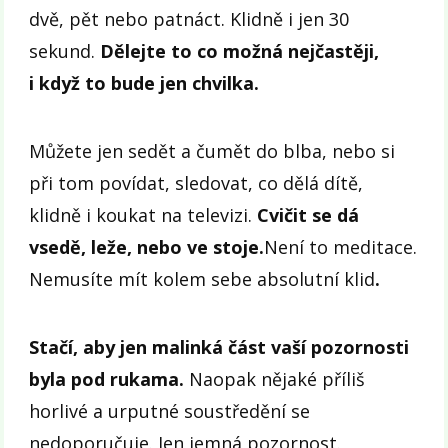
dvě, pět nebo patnáct. Klidně i jen 30
sekund.
Dělejte to co možná nejčastěji,
i když to bude jen chvilka.
Můžete jen sedět a čumět do blba, nebo si
při tom povídat, sledovat, co dělá dítě,
klidně i koukat na televizi.
Cvičit se dá
vsedě, leže, nebo ve stoje.
Není to meditace.
Nemusíte mít kolem sebe absolutní klid
.
Stačí, aby jen malinká část vaší pozornosti
byla pod rukama.
Naopak nějaké příliš
horlivé a urputné soustředění se
nedoporučuje. Jen jemná pozornost.