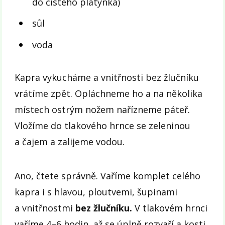
do čistého plátýnka)
sůl
voda
Kapra vykucháme a vnitřnosti bez žlučníku
vrátíme zpět. Opláchneme ho a na několika
místech ostrým nožem nařízneme páteř.
Vložíme do tlakového hrnce se zeleninou
a čajem a zalijeme vodou.
Ano, čtete správně. Vaříme komplet celého
kapra i s hlavou, ploutvemi, šupinami
a vnitřnostmi
bez žlučníku.
V tlakovém hrnci
vaříme 4–6 hodin, až se úplně rozvaří a kosti