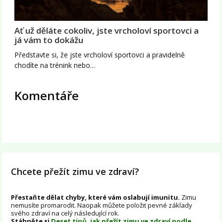
Ať už děláte cokoliv, jste vrcholoví sportovci a
já vám to dokážu
Představte si, že jste vrcholoví sportovci a pravidelně
chodíte na trénink nebo…
Komentáře
Chcete přežít zimu ve zdraví?
Přestaňte dělat chyby, které vám oslabují imunitu.
Zimu
nemusíte promarodit. Naopak můžete položit pevné základy
svého zdraví na celý následující rok.
Stáhněte si
Deset tipů, jak přežít zimu ve zdraví podle