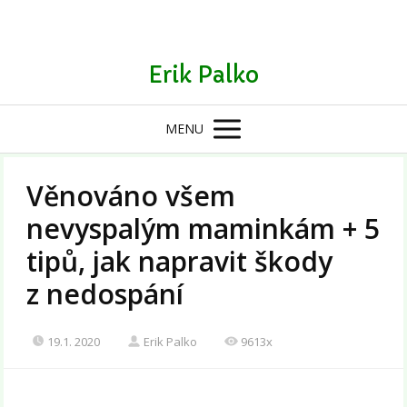
Erik Palko
MENU
Věnováno všem
nevyspalým maminkám + 5
tipů, jak napravit škody
z nedospání
19.1. 2020
Erik Palko
9613x