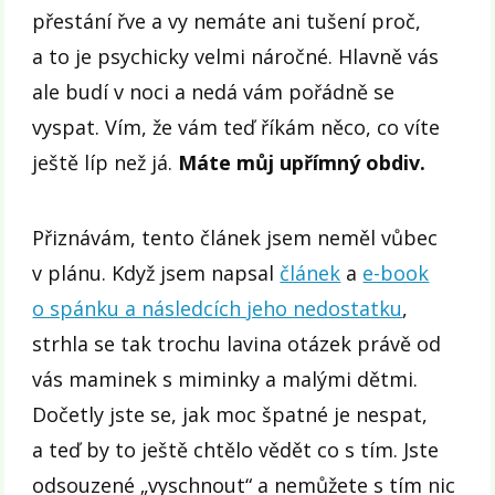
přestání řve a vy nemáte ani tušení proč,
a to je psychicky velmi náročné. Hlavně vás
ale budí v noci a nedá vám pořádně se
vyspat. Vím, že vám teď říkám něco, co víte
ještě líp než já.
Máte můj upřímný obdiv.
Přiznávám, tento článek jsem neměl vůbec
v plánu. Když jsem napsal
článek
a
e-book
o spánku a následcích jeho nedostatku
,
strhla se tak trochu lavina otázek právě od
vás maminek s miminky a malými dětmi.
Dočetly jste se, jak moc špatné je nespat,
a teď by to ještě chtělo vědět co s tím. Jste
odsouzené „vyschnout“ a nemůžete s tím nic