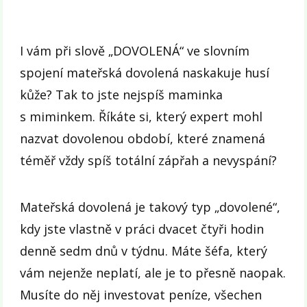
I vám při slově „DOVOLENÁ“ ve slovním
spojení mateřská dovolená naskakuje husí
kůže? Tak to jste nejspíš maminka
s miminkem. Říkáte si, který expert mohl
nazvat dovolenou období, které znamená
téměř vždy spíš totální zápřah a nevyspání?
Mateřská dovolená je takový typ „dovolené“,
kdy jste vlastně v práci dvacet čtyři hodin
denně sedm dnů v týdnu. Máte šéfa, který
vám nejenže neplatí, ale je to přesně naopak.
Musíte do něj investovat peníze, všechen