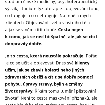
studium čínské medicíny, psychoterapeutický
výcvik, studium fyzioterapie... objevování toho,
co funguje a co nefunguje. Na mně a mých
klientech. Objevování svého vlastního těla
a jak se v něm cítit dobře.
Cesta nejen
k tomu, jak se necítit špatně, ale jak se cítit
doopravdy dobře.
Je to cesta, která neustále pokračuje.
Pořád
je co se učit a objevovat. Dnes své
klienty
učím, jak se zbavit bolesti nebo jiných
zdravotních obtíží a cítit se dobře
pomocí
pohybu, úpravy stravy, bylin a změny
životosprávy.
Říkám tomu „umění pěstování
života“. Není to cesta maskování příznaků, ale
cesta hloubkového uzdravení, cesta, kde i Vy