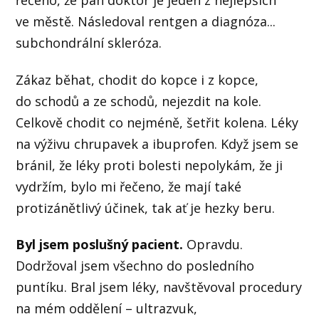
řečeno, že pan doktor je jeden z nejlepších
ve městě. Následoval rentgen a diagnóza...
subchondrální skleróza.
Zákaz běhat, chodit do kopce i z kopce,
do schodů a ze schodů, nejezdit na kole.
Celkově chodit co nejméně, šetřit kolena. Léky
na výživu chrupavek a ibuprofen. Když jsem se
bránil, že léky proti bolesti nepolykám, že ji
vydržím, bylo mi řečeno, že mají také
protizánětlivý účinek, tak ať je hezky beru.
Byl jsem poslušný pacient.
Opravdu.
Dodržoval jsem všechno do posledního
puntíku. Bral jsem léky, navštěvoval procedury
na mém oddělení – ultrazvuk,