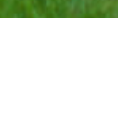
Něco málo o mně
Jsem fyzioterapeut, terapeut čínské medicíny a učitel
čchi-kungu. Ve své praxi spojuji prastaré učení čínské
medicíny s potřebami pro současného člověka. Více
než dvacet let pracuji s klienty na tom, aby si udrželi
nebo znovuzískali své zdraví a vitalitu. Na vše, co
chceme ve svém životě vykonat, potřebujeme energii.