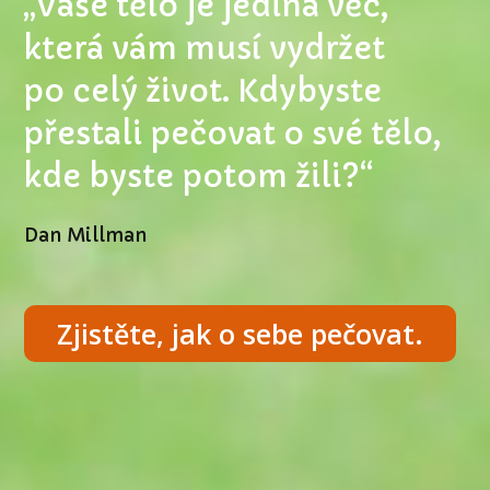
„Vaše tělo je jediná věc,
která vám musí vydržet
po celý život. Kdybyste
přestali pečovat o své tělo,
kde byste potom žili?“
Dan Millman
Zjistěte, jak o sebe pečovat.