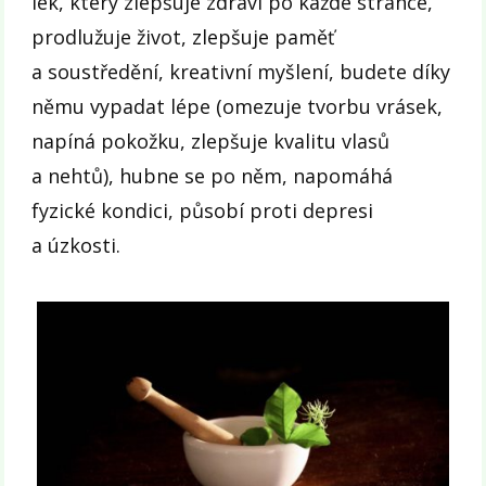
lék, který zlepšuje zdraví po každé stránce,
prodlužuje život, zlepšuje paměť
a soustředění, kreativní myšlení, budete díky
němu vypadat lépe (omezuje tvorbu vrásek,
napíná pokožku, zlepšuje kvalitu vlasů
a nehtů), hubne se po něm, napomáhá
fyzické kondici, působí proti depresi
a úzkosti.