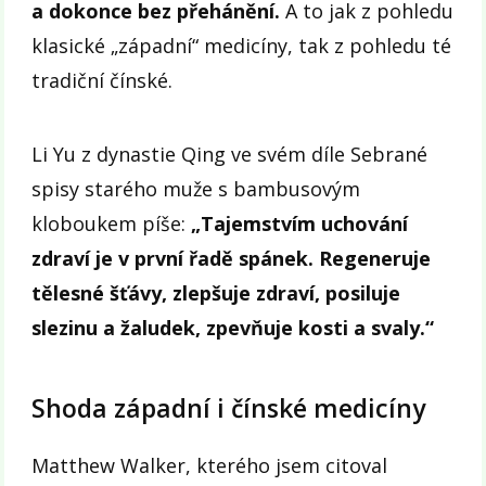
a dokonce bez přehánění.
A to jak z pohledu
klasické „západní“ medicíny, tak z pohledu té
tradiční čínské.
Li Yu z dynastie Qing ve svém díle Sebrané
spisy starého muže s bambusovým
kloboukem píše:
„Tajemstvím uchování
zdraví je v první řadě spánek.
Regeneruje
tělesné šťávy, zlepšuje zdraví, posiluje
slezinu a žaludek, zpevňuje kosti a svaly.“
Shoda západní i čínské medicíny
Matthew Walker, kterého jsem citoval