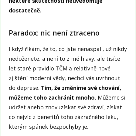
některé skutečnosti neuvědomuje
dostatečně.
Paradox: nic není ztraceno
I když říkám, že to, co jste nenaspali, už nikdy
nedoženete, a není to z mé hlavy, ale tisíce
let staré pravidlo TČM a relativně nové
zjištění moderní vědy, nechci vás uvrhnout
do deprese.
Tím, že změníme své chování,
můžeme toho zachránit mnoho.
Můžeme si
udržet anebo znovuzískat své zdraví, získat
co nejvíc z benefitů toho zázračného léku,
kterým spánek bezpochyby je.