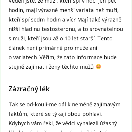
Věděli jste, že muži, kteří spí v noci jen pět
hodin, mají výrazně menší varlata než muži,
kteří spí sedm hodin a víc? Mají také výrazně
nižší hladinu testosteronu, a to srovnatelnou
s muži, kteří jsou až o 10 let starší. Tento
článek není primárně pro muže ani
o varlatech. Věřím, že tato informace bude
stejně zajímat i ženy těchto mužů
.
Zázračný lék
Tak se od-koulí-me dál k neméně zajímavým
faktům, které se týkají obou pohlaví.
Kdybych vám řekl, že vědci vynalezli úžasný