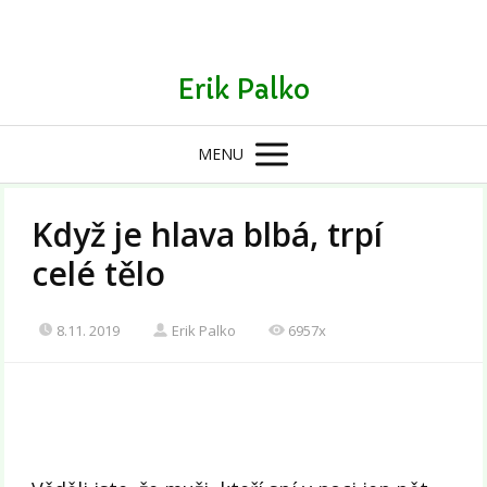
Erik Palko
MENU
Když je hlava blbá, trpí
celé tělo
8.11. 2019
Erik Palko
6957x