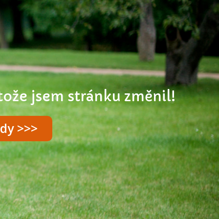
otože jsem stránku změnil!
udy >>>