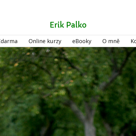
Erik Palko
Zdarma
Online kurzy
eBooky
O mně
K