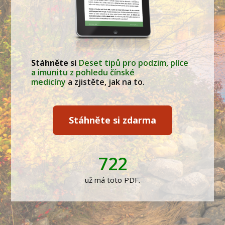
Stáhněte si
Deset tipů pro podzim, plíce
a imunitu z pohledu čínské
medicíny
a zjistěte, jak na to.
Stáhněte si zdarma
722
už má toto PDF.