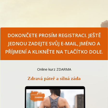
DOKONČETE PROSÍM REGISTRACI. JEŠTĚ
JEDNOU ZADEJTE SVŮJ E-MAIL, JMÉNO A
PŘÍJMENÍ A KLIKNĚTE NA TLAČÍTKO DOLE.
Online kurz ZDARMA
Zdravá páteř a silná záda