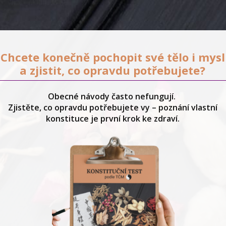
Chcete konečně pochopit své tělo i mysl
a zjistit, co opravdu potřebujete?
Obecné návody často nefungují.
Zjistěte, co opravdu potřebujete vy – poznání vlastní
konstituce je první krok ke zdraví.