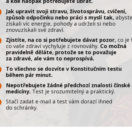
a kde naopak potřebujete ubrat.
Jak upravit svoji stravu, životosprávu, cvičení,
způsob odpočinku nebo práci s myslí tak,
abyst
získali víc energie, pohody a udrželi si nebo
znovuzískali své zdraví.
Zjistíte, na co si potřebujete dávat pozor,
co je 
co vaše zdraví vychyluje z rovnováhy.
Co možná
pravidelně děláte, protože se to považuje
za zdravé, ale vám to neprospívá.
To všechno se dozvíte v Konstitučním testu
během pár minut.
Nepotřebujete žádné předchozí znalosti čínské
medicíny.
Test je srozumitelný a praktický.
Stačí zadat e-mail a test vám dorazí ihned
do schránky.