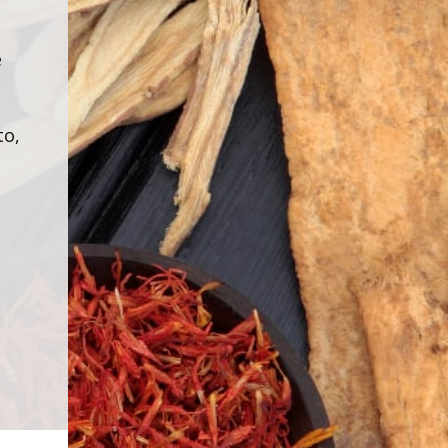
e
to,