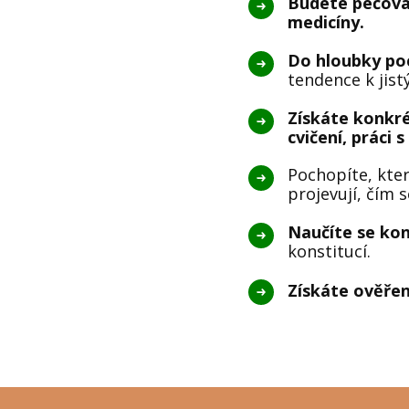
Budete pečovat
medicíny.
Do hloubky poc
tendence k jist
Získáte konkrét
cvičení, práci s
Pochopíte, kter
projevují, čím se
Naučíte se kon
konstitucí.
Získáte ověřen