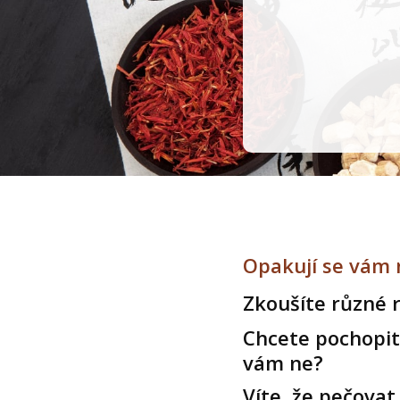
Opakují se vám n
Zkoušíte různé r
Chcete pochopit,
vám ne?
Víte, že pečovat