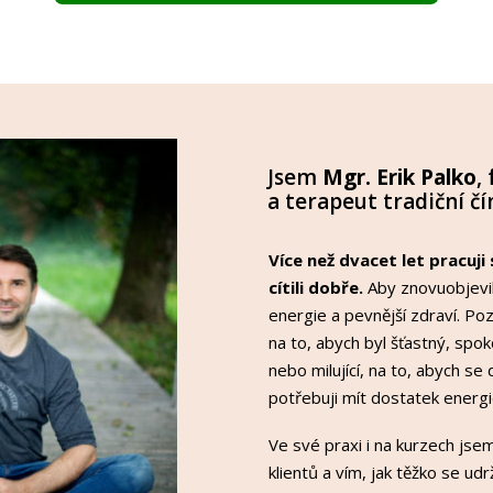
Jsem
Mgr. Erik Palko
,
a terapeut tradiční č
Více než dvacet let pracuji
cítili dobře.
Aby znovuobjevili
energie a pevnější zdraví. Po
na to, abych byl šťastný, spoko
nebo milující, na to, abych se 
potřebuji mít dostatek energi
Ve své praxi i na kurzech jse
klientů a vím, jak těžko se ud