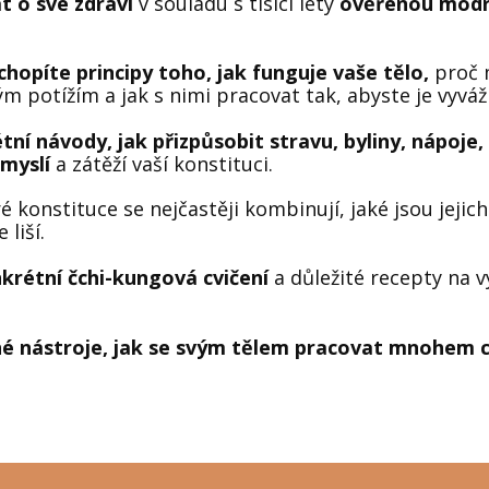
 o své zdraví
v souladu s tisíci lety
ověřenou modr
hopíte principy toho, jak funguje vaše tělo,
proč 
ým potížím a jak s nimi pracovat tak, abyste je vyváž
ní návody, jak přizpůsobit stravu, byliny, nápoje,
 myslí
a zátěží vaší konstituci.
é konstituce se nejčastěji kombinují, jaké jsou jejic
 liší.
krétní čchi-kungová cvičení
a důležité recepty na v
é nástroje, jak se svým tělem pracovat mnohem cíl