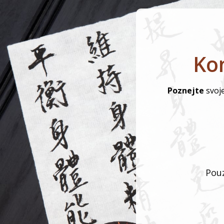
Kon
Poznejte
svoj
Pouz