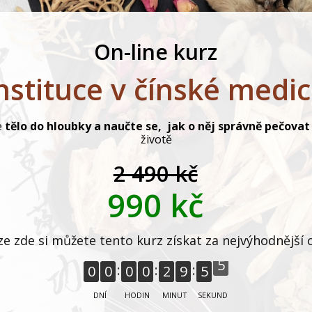
On-line kurz
stituce v čínské medic
e
tělo do hloubky
a naučte se,
jak o něj správně pečovat
životě
2 490 kč
990 kč
e zde si můžete tento kurz získat za nejvýhodnější 
0
0
0
0
2
9
5
4
DNÍ
HODIN
MINUT
SEKUND