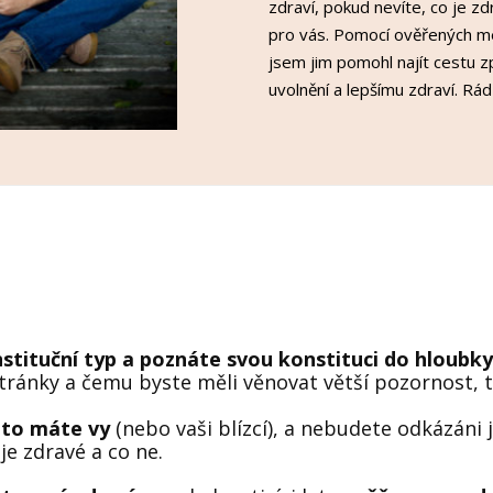
zdraví, pokud nevíte, co je z
pro vás. Pomocí ověřených m
jsem jim pomohl najít cestu z
uvolnění a lepšímu zdraví. Rá
nstituční typ a poznáte svou konstituci do hloubky
 stránky a čemu byste měli věnovat větší pozornost, ta
 to máte vy
(nebo vaši blízcí), a nebudete odkázáni
je zdravé a co ne.