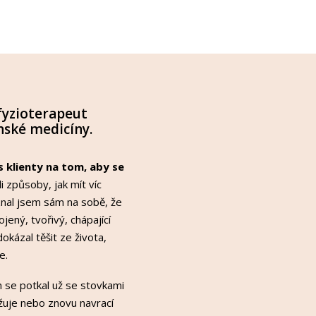
 fyzioterapeut
ínské medicíny.
 s klienty na tom, aby se
 způsoby, jak mít víc
znal jsem sám na sobě, že
jený, tvořivý, chápající
dokázal těšit ze života,
e.
m se potkal už se stovkami
ržuje nebo znovu navrací