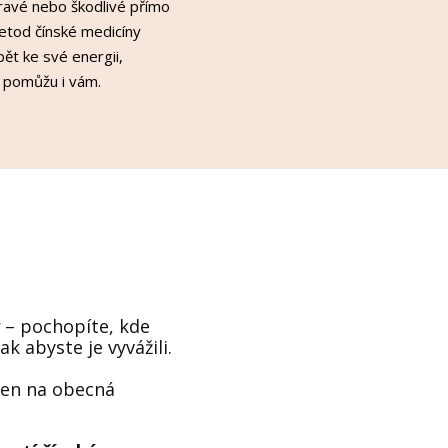
dravé nebo škodlivé přímo
etod čínské medicíny
pět ke své energii,
d pomůžu i vám.
– pochopíte, kde
k abyste je vyvážili.
 jen na obecná