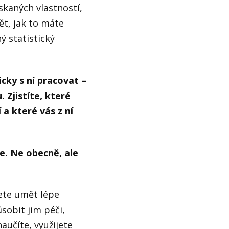
skaných vlastností,
ět, jak to máte
 statistický
cky s ní pracovat –
 Zjistíte, které
 a které vás z ní
e. Ne obecně, ale
dete umět lépe
ůsobit jim péči,
aučíte, využijete