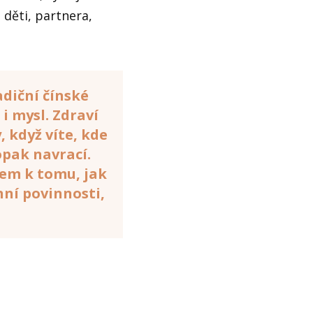
o děti, partnera,
adiční čínské
 i mysl. Zdraví
 když víte, kde
opak navrací.
čem k tomu, jak
nní povinnosti,