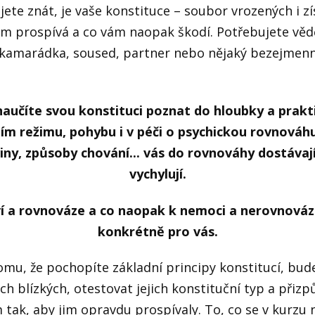
jete znát, je vaše konstituce – soubor vrozených i zí
vám prospívá a co vám naopak škodí. Potřebujete věd
 kamarádka, soused, partner nebo nějaký bezejmenný
aučíte svou konstituci poznat do hloubky a prakti
ím režimu, pohybu i v péči o psychickou rovnováhu.
iny, způsoby chování... vás do rovnováhy dostávají
vychylují.
í a rovnováze a co naopak k nemoci a nerovnováz
konkrétně pro vás.
tomu, že pochopíte základní principy konstitucí, bu
ch blízkých, otestovat jejich konstituční typ a přizp
m tak, aby jim opravdu prospívaly. To, co se v kurzu n