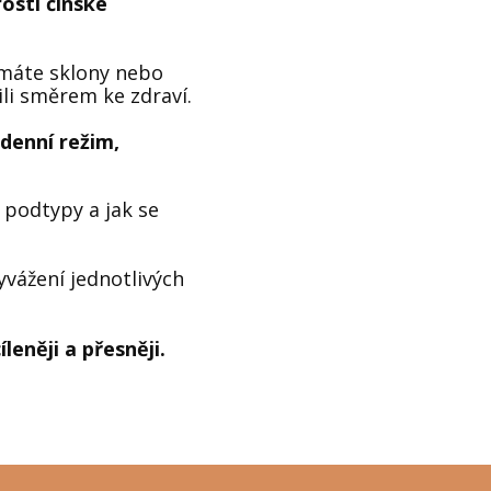
ostí čínské
máte sklony nebo
ili směrem ke zdraví.
 denní režim,
h podtypy a jak se
yvážení jednotlivých
eněji a přesněji.