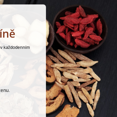
íně
v každodenním
cenu.