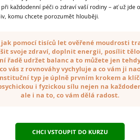
 při každodenní péči o zdraví vaší rodiny – ať už jde 
iv, komu chcete porozumět hlouběji.
jak pomocí tisíců let ověřené moudrosti tr
it svoje zdraví, doplnit energii, posílit tělo
í řadě udržet balanc a to můžete jen tehdy,
, co vás z rovnováhy vychyluje a co vám ji na
nstituční typ je úplně prvním krokem a klí
psychickou i fyzickou sílu nejen na každode
ale i na to, co vám dělá radost.
CHCI VSTOUPIT DO KURZU