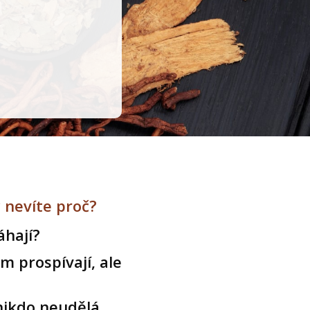
 nevíte proč?
áhají?
m prospívají, ale
 nikdo neudělá,