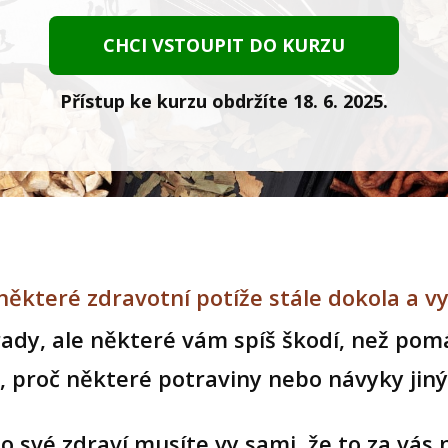
CHCI VSTOUPIT DO KURZU
Přístup ke kurzu obdržíte 18. 6. 2025.
ěkteré zdravotní potíže stále dokola a vy
ady, ale některé vám spíš škodí, než pom
 proč některé potraviny nebo návyky jiný
 o své zdraví musíte vy sami, že to za vás