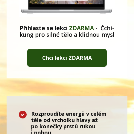
Přihlaste se lekci
ZDARMA
-
Čchi-
kung pro silné tělo a klidnou mysl
Chci lekci ZDARMA
Rozproudíte energii v celém
těle od vrcholku hlavy až
po konečky prstů rukou
i nohou.